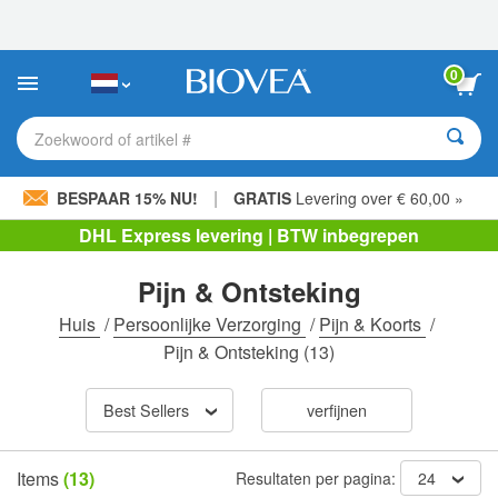
Let
op:
Deze
website
0
bevat
een
toegankelijkheidssysteem.
Zoekwoord of artikel #
|
BESPAAR 15% NU!
GRATIS
Levering over € 60,00 »
DHL Express levering | BTW inbegrepen
Pijn & Ontsteking
Huis
/
Persoonlijke Verzorging
/
Pijn & Koorts
/
Pijn & Ontsteking
(13)
Best Sellers
verfijnen
Items
(13)
Resultaten per pagina:
24