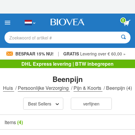
Let
op:
Deze
website
0
bevat
een
toegankelijkheidssysteem.
Zoekwoord of artikel #
|
BESPAAR 15% NU!
GRATIS
Levering over € 60,00 »
DHL Express levering | BTW inbegrepen
Beenpijn
Huis
/
Persoonlijke Verzorging
/
Pijn & Koorts
/
Beenpijn
(4)
Best Sellers
verfijnen
Items
(4)