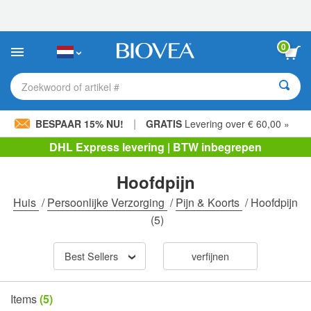
Let
op:
Deze
website
0
bevat
een
toegankelijkheidssysteem.
Zoekwoord of artikel #
|
BESPAAR 15% NU!
GRATIS
Levering over € 60,00 »
DHL Express levering | BTW inbegrepen
Hoofdpijn
Huis
/
Persoonlijke Verzorging
/
Pijn & Koorts
/
Hoofdpijn
(5)
Best Sellers
verfijnen
Items
(5)