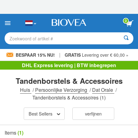
Let
op:
Deze
website
0
bevat
een
toegankelijkheidssysteem.
Zoekwoord of artikel #
|
BESPAAR 15% NU!
GRATIS
Levering over € 60,00 »
DHL Express levering | BTW inbegrepen
Tandenborstels & Accessoires
Huis
/
Persoonlijke Verzorging
/
Dat Orale
/
Tandenborstels & Accessoires
(1)
Best Sellers
verfijnen
Items
(1)