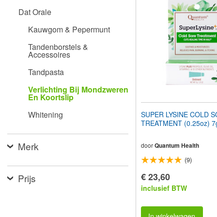
aan
Dat Orale
te
passen
Kauwgom & Pepermunt
aan
slechtzienden
Tandenborstels &
die
Accessoires
een
schermlezer
Tandpasta
gebruiken;
Druk
Verlichting Bij Mondzweren
op
En Koortslip
Control-
F10
Whitening
SUPER LYSINE COLD 
om
TREATMENT (0.25oz) 7
een
toegankelijkheidsmenu
Merk
te
door
Quantum Health
openen.
(9)
€ 23,60
Prijs
inclusief BTW
In winkelwagen