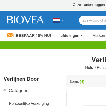
BESPAAR 15% NU!
afdelingen
Merken
Let
op:
Verl
Deze
website
bevat
Huis
/
Perso
een
toegankelijkheidssysteem.
Verfijnen Door
Druk
Items
(4)
op
Control-
Categorie
F11
om
de
Persoonlijke Verzorging
website