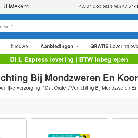
Nieuwe
Aanbiedingen
GRATIS
Levering ove
verkoop items
DHL Express levering | BTW inbegrepen
value packs
ichting Bij Mondzweren En Koor
opruiming
onlijke Verzorging
/
Dat Orale
/
Verlichting Bij Mondzweren En 