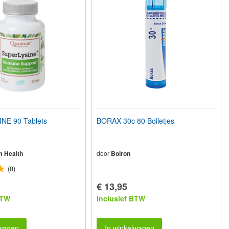
NE 90 Tablets
BORAX 30c 80 Bolletjes
 Health
door
Boiron
(8)
€ 13,95
BTW
inclusief BTW
lwagen
In winkelwagen