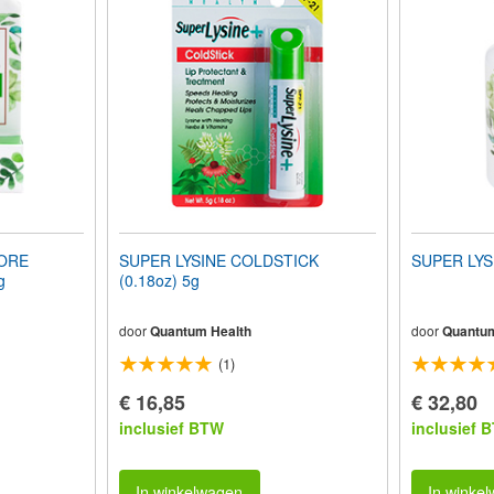
SORE
SUPER LYSINE COLDSTICK
SUPER LYSI
g
(0.18oz) 5g
door
Quantum Health
door
Quantum
(1)
€ 16,85
€ 32,80
inclusief BTW
inclusief 
In winkelwagen
In winke