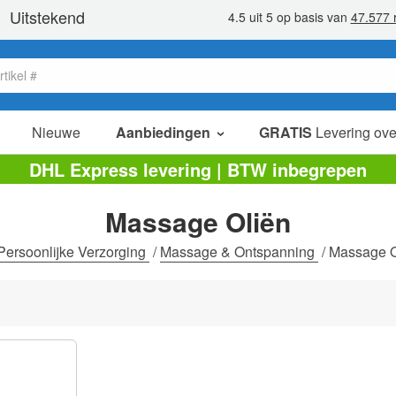
Nieuwe
Aanbiedingen
GRATIS
Levering ove
verkoop items
DHL Express levering | BTW inbegrepen
value packs
Massage Oliën
opruiming
Persoonlijke Verzorging
/
Massage & Ontspanning
/
Massage O