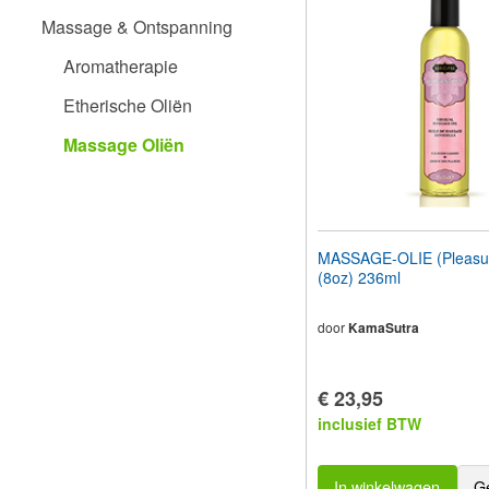
aan
Massage & Ontspanning
te
passen
Aromatherapie
aan
slechtzienden
Etherische Oliën
die
een
Massage Oliën
schermlezer
gebruiken;
Druk
op
Control-
F10
MASSAGE-OLIE (Pleasu
om
(8oz) 236ml
een
toegankelijkheidsmenu
te
door
KamaSutra
openen.
€ 23,95
inclusief BTW
In winkelwagen
G