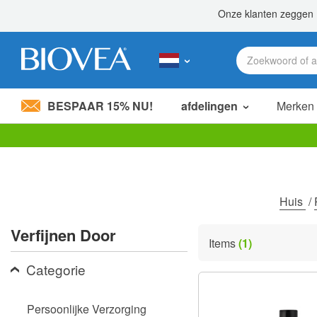
BESPAAR 15% NU!
afdelingen
Merken
Let
op:
Deze
website
bevat
Huis
/
een
toegankelijkheidssysteem.
Verfijnen Door
Druk
Items
(1)
op
Control-
Categorie
F11
om
de
Persoonlijke Verzorging
website