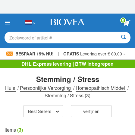
Let
op:
Deze
website
0
bevat
een
toegankelijkheidssysteem.
Zoekwoord of artikel #
|
BESPAAR 15% NU!
GRATIS
Levering over € 60,00 »
DHL Express levering | BTW inbegrepen
Stemming / Stress
Huis
/
Persoonlijke Verzorging
/
Homeopathisch Middel
/
Stemming / Stress
(3)
Best Sellers
verfijnen
Items
(3)