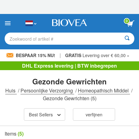
Let
op:
Deze
website
0
bevat
een
toegankelijkheidssysteem.
Zoekwoord of artikel #
|
BESPAAR 15% NU!
GRATIS
Levering over € 60,00 »
DHL Express levering | BTW inbegrepen
Gezonde Gewrichten
Huis
/
Persoonlijke Verzorging
/
Homeopathisch Middel
/
Gezonde Gewrichten
(5)
Best Sellers
verfijnen
Items
(5)