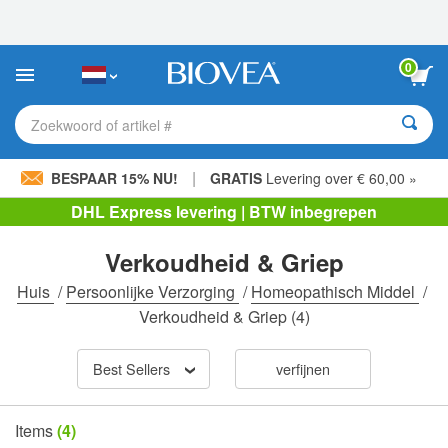
Let
op:
Deze
website
0
bevat
een
toegankelijkheidssysteem.
Zoekwoord of artikel #
|
BESPAAR 15% NU!
GRATIS
Levering over € 60,00 »
DHL Express levering | BTW inbegrepen
Verkoudheid & Griep
Huis
/
Persoonlijke Verzorging
/
Homeopathisch Middel
/
Verkoudheid & Griep
(4)
Best Sellers
verfijnen
Items
(4)