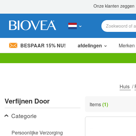
BESPAAR 15% NU!
afdelingen
Merken
Let
op:
Deze
website
bevat
Huis
/
een
toegankelijkheidssysteem.
Verfijnen Door
Druk
Items
(1)
op
Control-
Categorie
F11
om
de
Persoonlijke Verzorging
website