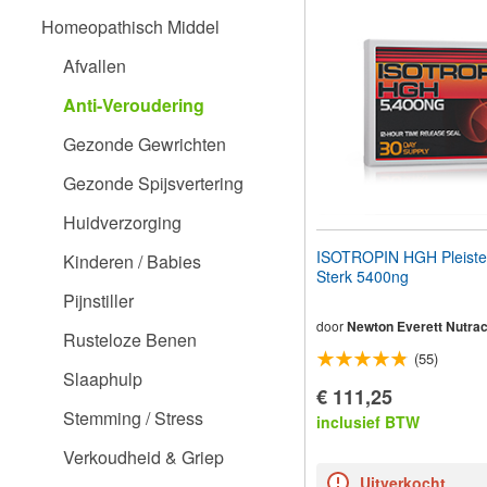
aan
Homeopathisch Middel
te
passen
Afvallen
aan
slechtzienden
Anti-Veroudering
die
een
Gezonde Gewrichten
schermlezer
gebruiken;
Gezonde Spijsvertering
Druk
op
Huidverzorging
Control-
F10
ISOTROPIN HGH Pleister
Kinderen / Babies
om
Sterk 5400ng
een
Pijnstiller
toegankelijkheidsmenu
te
door
Newton Everett Nutrac
Rusteloze Benen
openen.
(55)
Slaaphulp
€ 111,25
Stemming / Stress
inclusief BTW
Verkoudheid & Griep
Uitverkocht