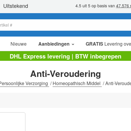
Nieuwe
Aanbiedingen
GRATIS
Levering ove
verkoop items
DHL Express levering | BTW inbegrepen
value packs
Anti-Veroudering
opruiming
Persoonlijke Verzorging
/
Homeopathisch Middel
/
Anti-Veroud