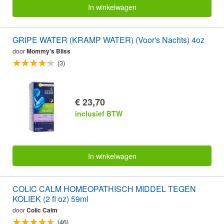
In winkelwagen
GRIPE WATER (KRAMP WATER) (Voor's Nachts) 4oz
door
Mommy's Bliss
(3)
€ 23,70
inclusief BTW
In winkelwagen
COLIC CALM HOMEOPATHISCH MIDDEL TEGEN
KOLIEK (2 fl oz) 59ml
door
Colic Calm
(46)