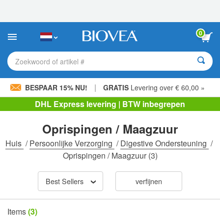
Let
op:
Deze
website
0
bevat
een
toegankelijkheidssysteem.
Zoekwoord of artikel #
|
BESPAAR 15% NU!
GRATIS
Levering over € 60,00 »
DHL Express levering | BTW inbegrepen
Oprispingen / Maagzuur
Huis
/
Persoonlijke Verzorging
/
Digestive Ondersteuning
/
Oprispingen / Maagzuur
(3)
Best Sellers
verfijnen
Items
(3)