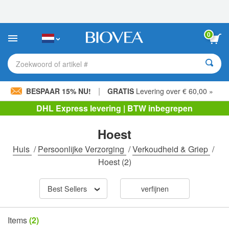
Let
op:
Deze
website
0
bevat
een
toegankelijkheidssysteem.
Zoekwoord of artikel #
|
BESPAAR 15% NU!
GRATIS
Levering over € 60,00 »
DHL Express levering | BTW inbegrepen
Hoest
Huis
/
Persoonlijke Verzorging
/
Verkoudheid & Griep
/
Hoest
(2)
Best Sellers
verfijnen
Items
(2)