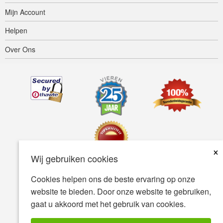
Mijn Account
Helpen
Over Ons
×
Wij gebruiken cookies
Cookies helpen ons de beste ervaring op onze
Toegankelijkheid
Gebruiksvoorwaarden
Privacybeleid
website te bieden. Door onze website te gebruiken,
Veiligheidsbeleid
gaat u akkoord met het gebruik van cookies.
© Copyright 2001-2026 BIOVEA. Alle Rechten Voorbehouden.