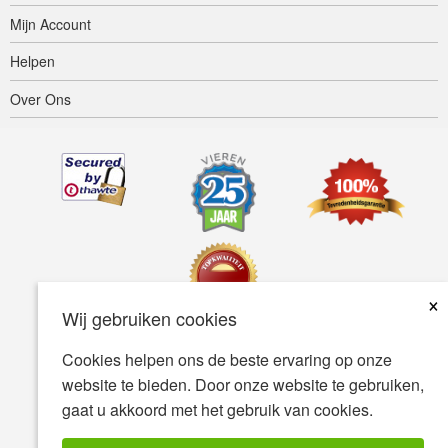
Mijn Account
Helpen
Over Ons
×
Wij gebruiken cookies
Cookies helpen ons de beste ervaring op onze
Toegankelijkheid
Gebruiksvoorwaarden
Privacybeleid
website te bieden. Door onze website te gebruiken,
Veiligheidsbeleid
gaat u akkoord met het gebruik van cookies.
© Copyright 2001-2026 BIOVEA. Alle Rechten Voorbehouden.