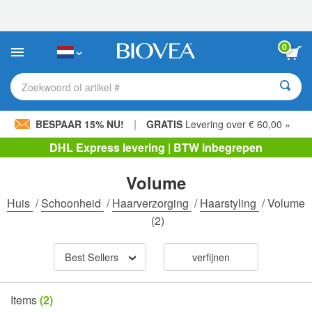
Let
op:
Deze
website
0
bevat
een
toegankelijkheidssysteem.
Zoekwoord of artikel #
|
BESPAAR 15% NU!
GRATIS
Levering over € 60,00 »
DHL Express levering | BTW inbegrepen
Volume
Huis
/
Schoonheid
/
Haarverzorging
/
Haarstyling
/
Volume
(2)
Best Sellers
verfijnen
Items
(2)