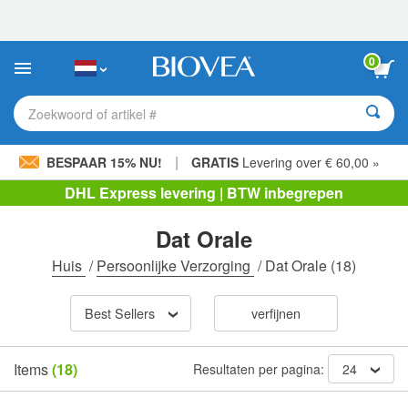
Let
op:
Deze
website
0
bevat
een
toegankelijkheidssysteem.
Zoekwoord of artikel #
|
BESPAAR 15% NU!
GRATIS
Levering over € 60,00 »
DHL Express levering | BTW inbegrepen
Dat Orale
Huis
/
Persoonlijke Verzorging
/
Dat Orale
(18)
Best Sellers
verfijnen
Items
(18)
Resultaten per pagina:
24