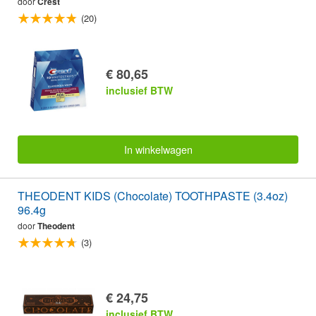
door
Crest
(20)
€ 80,65
inclusief BTW
In winkelwagen
THEODENT KIDS (Chocolate) TOOTHPASTE (3.4oz)
96.4g
door
Theodent
(3)
€ 24,75
inclusief BTW