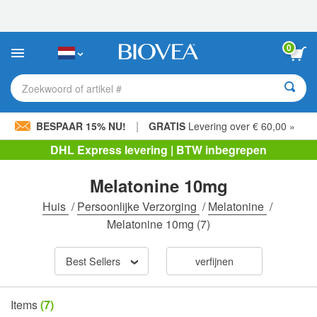
Let
op:
Deze
website
0
bevat
een
toegankelijkheidssysteem.
Zoekwoord of artikel #
|
BESPAAR 15% NU!
GRATIS
Levering over € 60,00 »
DHL Express levering | BTW inbegrepen
Melatonine 10mg
Huis
/
Persoonlijke Verzorging
/
Melatonine
/
Melatonine 10mg
(7)
Best Sellers
verfijnen
Items
(7)