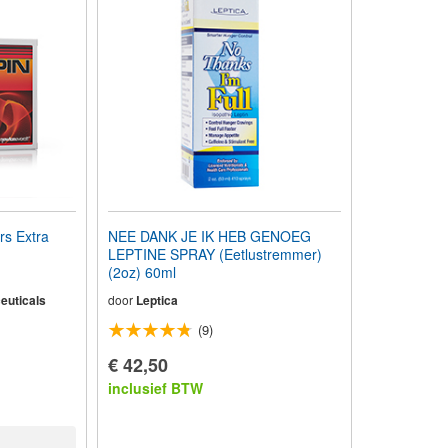
s Extra
NEE DANK JE IK HEB GENOEG
LEPTINE SPRAY (Eetlustremmer)
(2oz) 60ml
euticals
door
Leptica
(9)
€ 42,50
inclusief BTW