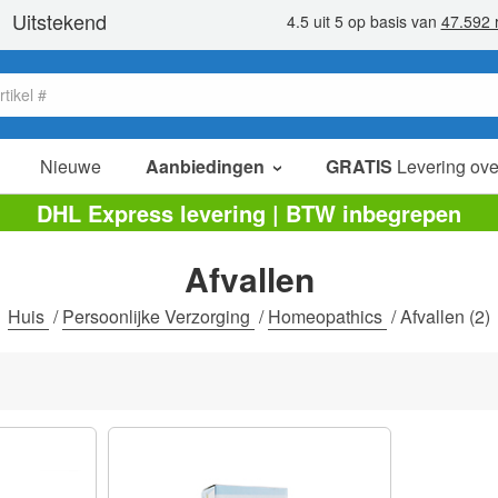
Nieuwe
Aanbiedingen
GRATIS
Levering ove
verkoop items
DHL Express levering | BTW inbegrepen
value packs
Afvallen
opruiming
Huis
/
Persoonlijke Verzorging
/
Homeopathics
/
Afvallen
(2)