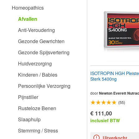
aan
Homeopathics
te
passen
Afvallen
aan
slechtzienden
Anti-Veroudering
die
een
Gezonde Gewrichten
schermlezer
gebruiken;
Gezonde Spijsvertering
Druk
op
Huidverzorging
Control-
F10
ISOTROPIN HGH Pleister
Kinderen / Babies
om
Sterk 5400ng
een
Persoonlijke Verzorging
toegankelijkheidsmenu
te
door
Newton Everett Nutrac
Pijnstiller
openen.
(55)
Rusteloze Benen
€ 111,00
Slaaphulp
inclusief BTW
Stemming / Stress
Uitverkocht