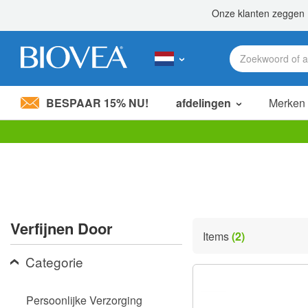
BESPAAR 15% NU!
afdelingen
Merken
Let
op:
Deze
website
bevat
een
toegankelijkheidssysteem.
Verfijnen Door
Druk
Items
(2)
op
Control-
Categorie
F11
om
de
Persoonlijke Verzorging
website