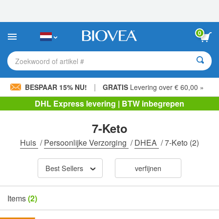
Let
op:
Deze
website
0
bevat
een
toegankelijkheidssysteem.
Zoekwoord of artikel #
|
BESPAAR 15% NU!
GRATIS
Levering over € 60,00 »
DHL Express levering | BTW inbegrepen
7-Keto
Huis
/
Persoonlijke Verzorging
/
DHEA
/
7-Keto
(2)
Best Sellers
verfijnen
Items
(2)