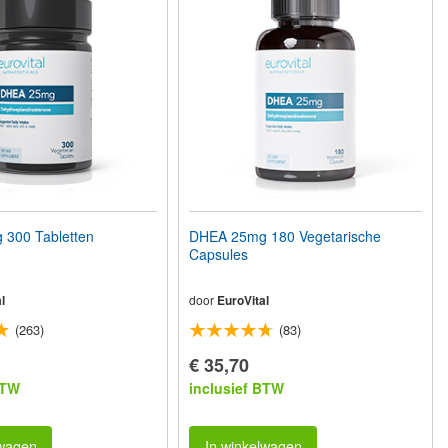
300 Tabletten
DHEA 25mg 180 Vegetarische
Capsules
l
door
EuroVital
(263)
(83)
€ 35,70
BTW
inclusief BTW
lwagen
In winkelwagen