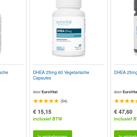
sche
DHEA 25mg 60 Vegetarische
DHEA 25mg 
Capsules
door
EuroVital
door
EuroVita
(54)
€ 15,15
€ 47,60
inclusief BTW
inclusief 
In winkelwagen
In winke