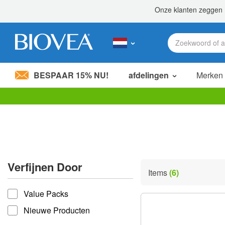
BESPAAR 15% NU!
afdelingen
Merken
Let
op:
Deze
website
bevat
een
toegankelijkheidssysteem.
Verfijnen Door
Druk
Items
(6)
op
verfijnen door
Control-
Value Packs
F11
om
Nieuwe Producten
de
website