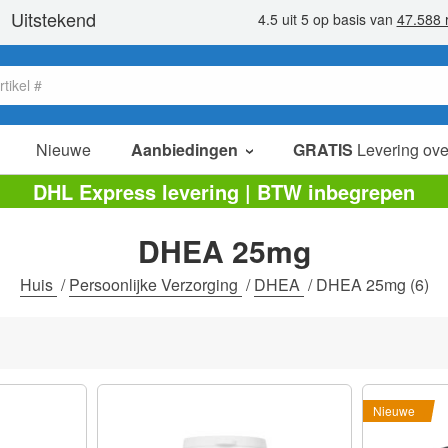
Nieuwe
Aanbiedingen
GRATIS
Levering ove
verkoop items
DHL Express levering | BTW inbegrepen
value packs
DHEA 25mg
opruiming
Huis
/
Persoonlijke Verzorging
/
DHEA
/
DHEA 25mg
(6)
Nieuwe