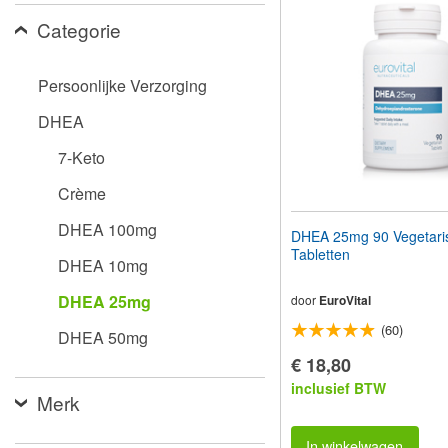
aan
Categorie
te
passen
aan
slechtzienden
Persoonlijke Verzorging
die
een
DHEA
schermlezer
gebruiken;
7-Keto
Druk
op
Crème
Control-
F10
DHEA 100mg
DHEA 25mg 90 Vegetari
om
Tabletten
een
DHEA 10mg
toegankelijkheidsmenu
te
DHEA 25mg
door
EuroVital
openen.
(60)
DHEA 50mg
€ 18,80
inclusief BTW
Merk
In winkelwagen