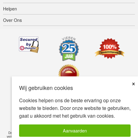
Helpen
Over Ons
×
Wij gebruiken cookies
Cookies helpen ons de beste ervaring op onze
Toegankelijkheid
Gebruiksvoorwaarden
Privacybeleid
website te bieden. Door onze website te gebruiken,
Veiligheidsbeleid
gaat u akkoord met het gebruik van cookies.
© Copyright 2001-2026 BIOVEA. Alle Rechten Voorbehouden.
Aanvaarden
De informatie op deze site is uitsluitend bedoeld voor uw algemene kennis en is geen
vervanging voor professioneel medisch advies of behandeling voor specifieke medische