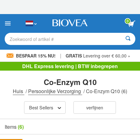
Let
op:
Deze
website
0
bevat
een
toegankelijkheidssysteem.
Zoekwoord of artikel #
|
BESPAAR 15% NU!
GRATIS
Levering over € 60,00 »
DHL Express levering | BTW inbegrepen
Co-Enzym Q10
Huis
/
Persoonlijke Verzorging
/
Co-Enzym Q10
(6)
Best Sellers
verfijnen
Items
(6)