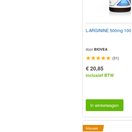
L-ARGININE 500mg 100
door
BIOVEA
(31)
€ 20,85
inclusief BTW
In winkelwagen
Nieuwe