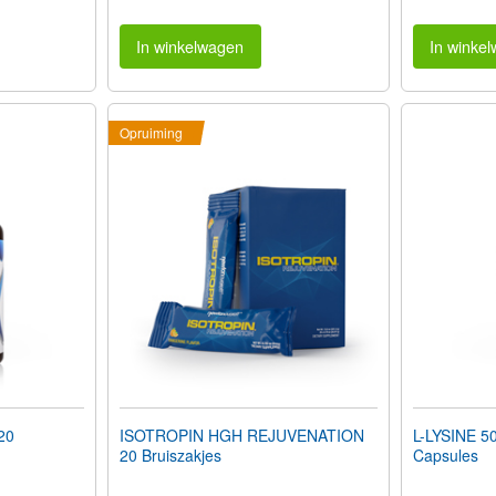
In winkelwagen
In winke
Opruiming
20
ISOTROPIN HGH REJUVENATION
L-LYSINE 5
20 Bruiszakjes
Capsules