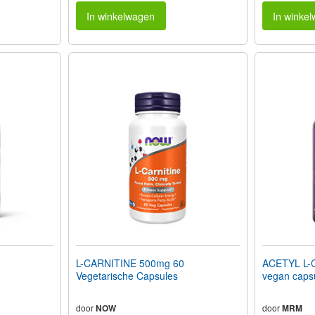
In winkelwagen
In winke
L-CARNITINE 500mg 60
ACETYL L-
Vegetarische Capsules
vegan caps
door
NOW
door
MRM