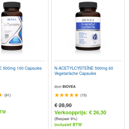
E 500mg 100 Capsules
N-ACETYLCYSTEÏNE 500mg 60
Vegetarische Capsules
door
BIOVEA
(91)
(15)
€ 28,90
Verkoopprijs: € 26,30
BTW
(Bespaar 9%)
inclusief BTW