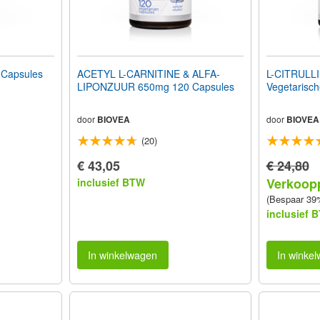
 Capsules
ACETYL L-CARNITINE & ALFA-
L-CITRULL
LIPONZUUR 650mg 120 Capsules
Vegetarisc
door
BIOVEA
door
BIOVEA
(20)
€ 43,05
€ 24,80
Verkoopp
inclusief BTW
(Bespaar 39
inclusief 
In winkelwagen
In winke