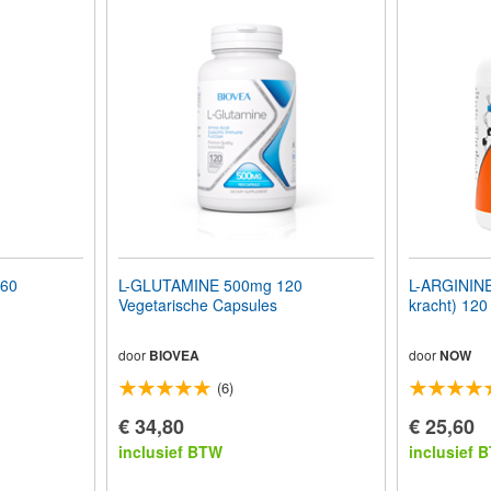
 60
L-GLUTAMINE 500mg 120
L-ARGININE
Vegetarische Capsules
kracht) 120 
door
BIOVEA
door
NOW
(6)
€ 34,80
€ 25,60
inclusief BTW
inclusief 