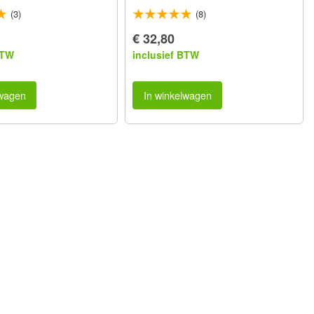
(3)
(8)
€ 32,80
BTW
inclusief BTW
lwagen
In winkelwagen