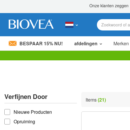
BESPAAR 15% NU!
afdelingen
Merken
Let
op:
Deze
website
bevat
een
toegankelijkheidssysteem.
Verfijnen Door
Druk
Items
(21)
op
verfijnen door
Control-
Nieuwe Producten
F11
om
Opruiming
de
website