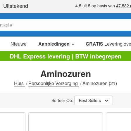
Nieuwe
Aanbiedingen
GRATIS
Levering ove
verkoop items
DHL Express levering | BTW inbegrepen
value packs
Aminozuren
opruiming
Huis
/
Persoonlijke Verzorging
/
Aminozuren
(21)
Sorteer Op:
Best Sellers