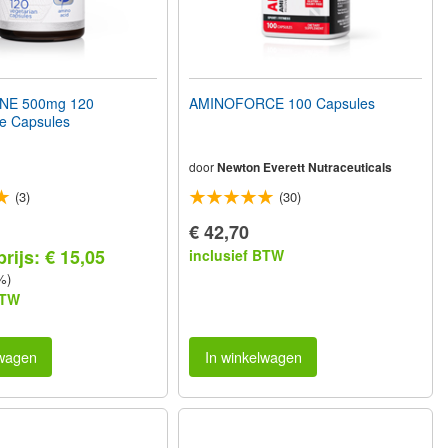
INE 500mg 120
AMINOFORCE 100 Capsules
he Capsules
door
Newton Everett Nutraceuticals
(3)
(30)
€ 42,70
rijs: € 15,05
inclusief BTW
%)
BTW
lwagen
In winkelwagen