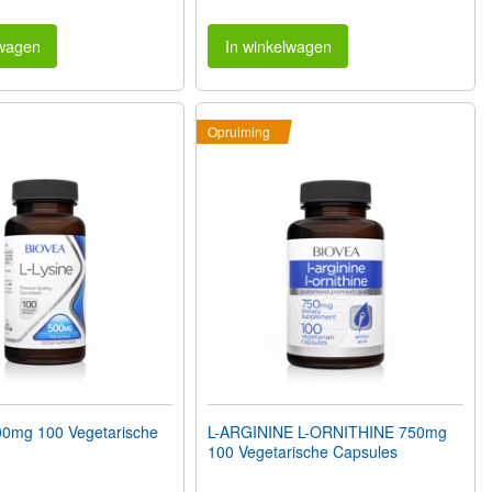
lwagen
In winkelwagen
Opruiming
00mg 100 Vegetarische
L-ARGININE L-ORNITHINE 750mg
100 Vegetarische Capsules