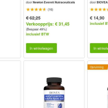
door
Newton Everett Nutraceuticals
door
BIOVEA
(16)
€ 62,25
€ 14,90
Verkoopprijs: € 31,45
inclusief 
(Bespaar 49%)
inclusief BTW
In winkelwagen
In winke
Opruiming