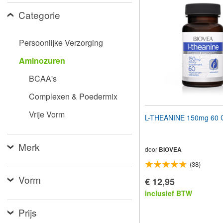
aan
Categorie
te
passen
aan
slechtzienden
Persoonlijke Verzorging
die
een
Aminozuren
schermlezer
gebruiken;
BCAA's
Druk
op
Complexen & Poedermix
Control-
F10
Vrije Vorm
L-THEANINE 150mg 60 
om
een
toegankelijkheidsmenu
Merk
te
door
BIOVEA
openen.
(38)
Vorm
€ 12,95
inclusief BTW
Prijs