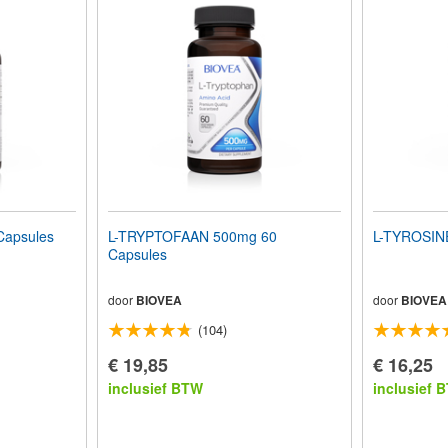
Capsules
L-TRYPTOFAAN 500mg 60
L-TYROSIN
Capsules
door
BIOVEA
door
BIOVEA
(104)
€ 19,85
€ 16,25
inclusief BTW
inclusief 