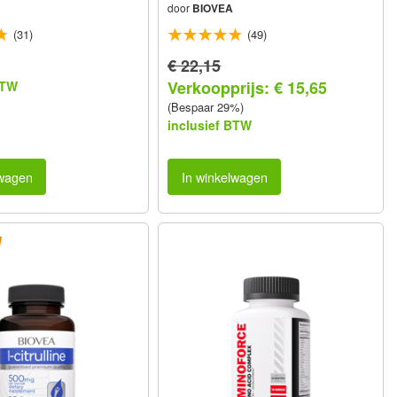
door
BIOVEA
(31)
(49)
€ 22,15
Verkoopprijs: € 15,65
BTW
(Bespaar 29%)
inclusief BTW
lwagen
In winkelwagen