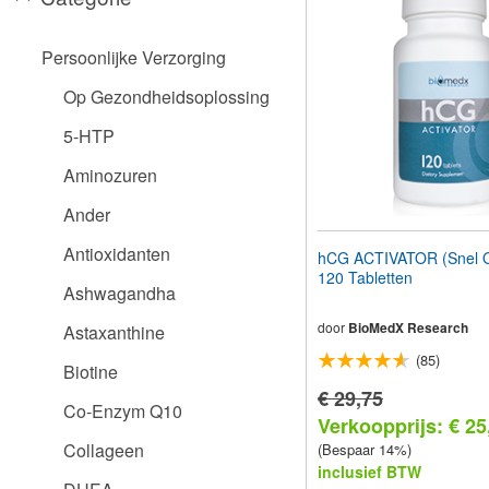
aan
te
passen
Persoonlijke Verzorging
aan
slechtzienden
Op Gezondheidsoplossing
die
een
5-HTP
schermlezer
gebruiken;
Aminozuren
Druk
op
Ander
Control-
F10
Antioxidanten
hCG ACTIVATOR (Snel O
om
120 Tabletten
een
Ashwagandha
toegankelijkheidsmenu
te
door
BioMedX Research
Astaxanthine
openen.
(85)
Biotine
€ 29,75
Co-Enzym Q10
Verkoopprijs: € 25
Collageen
(Bespaar 14%)
inclusief BTW