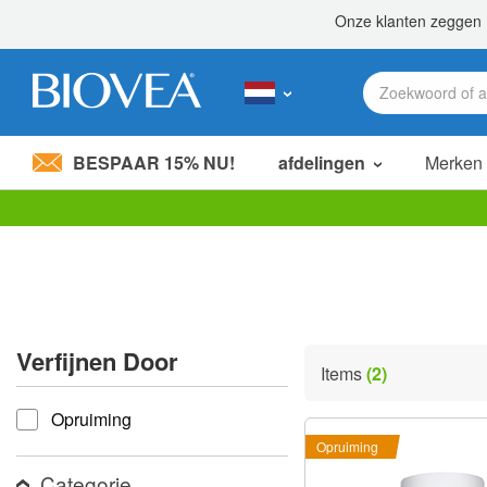
BESPAAR 15% NU!
afdelingen
Merken
Let
op:
Deze
website
bevat
een
toegankelijkheidssysteem.
Verfijnen Door
Druk
Items
(2)
op
verfijnen door
Control-
Opruiming
F11
om
Opruiming
de
website
Categorie