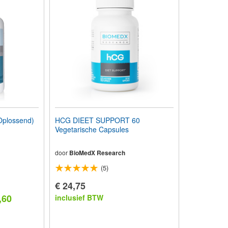
plossend)
HCG DIEET SUPPORT 60
Vegetarische Capsules
door
BioMedX Research
(5)
€ 24,75
,60
inclusief BTW