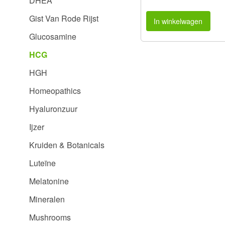
DHEA
Gist Van Rode Rijst
In winkelwagen
Glucosamine
HCG
HGH
Homeopathics
Hyaluronzuur
Ijzer
Kruiden & Botanicals
Luteïne
Melatonine
Mineralen
Mushrooms