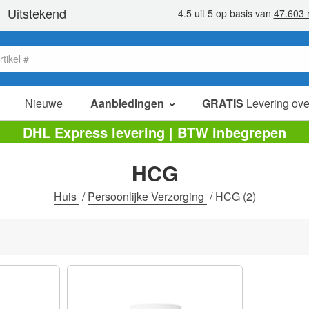
Nieuwe
Aanbiedingen
GRATIS
Levering ove
verkoop items
DHL Express levering | BTW inbegrepen
value packs
HCG
opruiming
Huis
/
Persoonlijke Verzorging
/
HCG
(2)