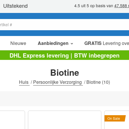
Nieuwe
Aanbiedingen
GRATIS
Levering ove
verkoop items
DHL Express levering | BTW inbegrepen
value packs
Biotine
opruiming
Huis
/
Persoonlijke Verzorging
/
Biotine
(10)
On Sale