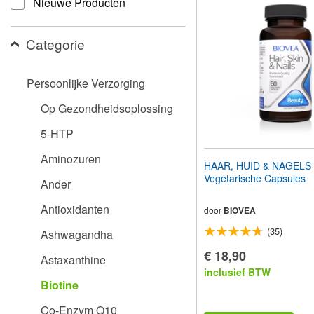
Nieuwe Producten
aan
te
passen
Categorie
aan
slechtzienden
die
Persoonlijke Verzorging
een
schermlezer
Op Gezondheidsoplossing
gebruiken;
Druk
5-HTP
op
Control-
Aminozuren
F10
HAAR, HUID & NAGELS
om
Vegetarische Capsules
Ander
een
toegankelijkheidsmenu
Antioxidanten
te
door
BIOVEA
openen.
(35)
Ashwagandha
€ 18,90
Astaxanthine
inclusief BTW
Biotine
Co-Enzym Q10