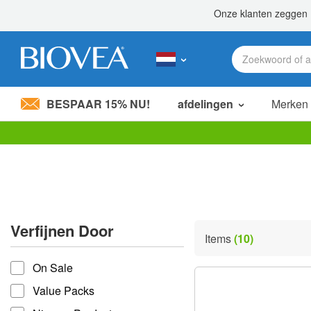
BESPAAR 15% NU!
afdelingen
Merken
Let
op:
Deze
website
bevat
een
toegankelijkheidssysteem.
Verfijnen Door
Druk
Items
(10)
op
verfijnen door
Control-
On Sale
F11
om
Value Packs
de
website