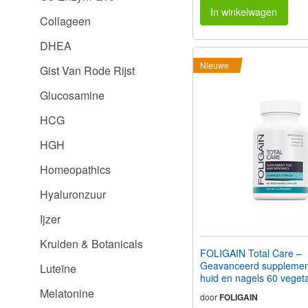
In winkelwagen
Collageen
DHEA
Nieuwe
Gist Van Rode Rijst
Glucosamine
HCG
HGH
Homeopathics
Hyaluronzuur
Ijzer
Kruiden & Botanicals
FOLIGAIN Total Care –
Geavanceerd supplement
Luteïne
huid en nagels 60 veget
capsules
Melatonine
door
FOLIGAIN