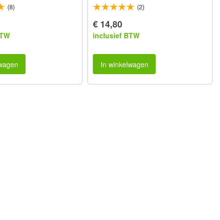
(8)
(2)
€ 14,80
BTW
inclusief BTW
lwagen
In winkelwagen