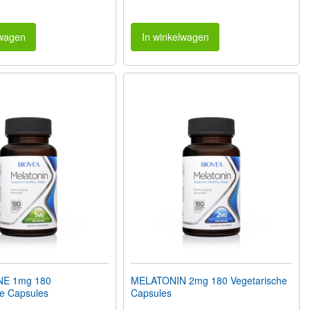
lwagen
In winkelwagen
E 1mg 180
MELATONIN 2mg 180 Vegetarische
he Capsules
Capsules