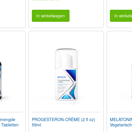
In winkelwagen
In winke
emengde
PROGESTERON-CRÈME (2 fl oz)
MELATONIN
 Tabletten
59ml
Vegetarisc