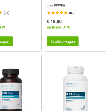
door
BIOVEA
(71)
(93)
€ 19,90
BTW
inclusief BTW
lwagen
In winkelwagen