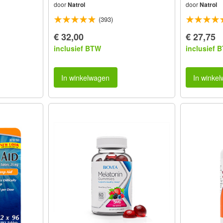
door
Natrol
door
Natrol
(393)
€ 32,00
€ 27,75
inclusief BTW
inclusief 
In winkelwagen
In winke