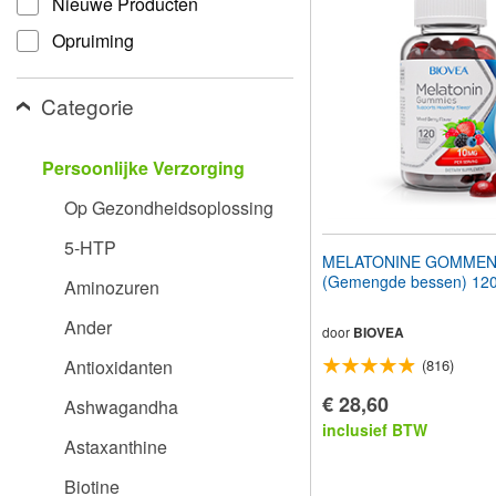
Nieuwe Producten
aan
te
Opruiming
passen
aan
slechtzienden
Categorie
die
een
schermlezer
Persoonlijke Verzorging
gebruiken;
Druk
Op Gezondheidsoplossing
op
Control-
5-HTP
F10
MELATONINE GOMMEN
om
(Gemengde bessen) 12
Aminozuren
een
toegankelijkheidsmenu
Ander
te
door
BIOVEA
openen.
Antioxidanten
(816)
€ 28,60
Ashwagandha
inclusief BTW
Astaxanthine
Biotine