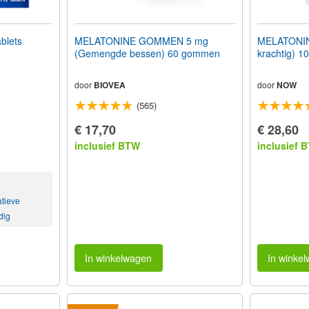
blets
MELATONINE GOMMEN 5 mg
MELATONINE
(Gemengde bessen) 60 gommen
krachtig) 1
door
BIOVEA
door
NOW
(565)
€ 17,70
€ 28,60
inclusief BTW
inclusief 
atieve
dig
In winkelwagen
In winke