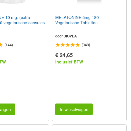
 10 mg. (extra
MELATONINE 5mg 180
00 vegetarische capsules
Vegetarische Tabletten
door
BIOVEA
(144)
(349)
€ 24,65
BTW
inclusief BTW
lwagen
In winkelwagen