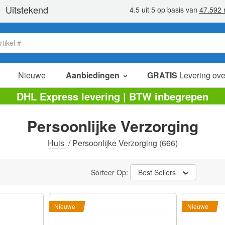
Nieuwe
Aanbiedingen
GRATIS
Levering ove
verkoop items
DHL Express levering | BTW inbegrepen
value packs
Persoonlijke Verzorging
opruiming
Huis
/
Persoonlijke Verzorging
(666)
Sorteer Op:
Best Sellers
Nieuwe
Nieuwe