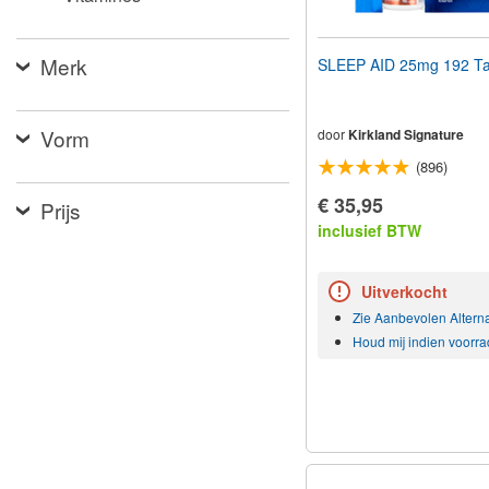
Merk
SLEEP AID 25mg 192 Ta
Vorm
door
Kirkland Signature
(896)
€ 35,95
Prijs
inclusief BTW
Uitverkocht
Zie Aanbevolen Altern
Houd mij indien voorra