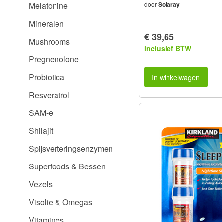
Melatonine
door
Solaray
Mineralen
€ 39,65
Mushrooms
inclusief BTW
Pregnenolone
Probiotica
In winkelwagen
Resveratrol
SAM-e
Shilajit
Spijsverteringsenzymen
Superfoods & Bessen
Vezels
Visolie & Omegas
Vitamines