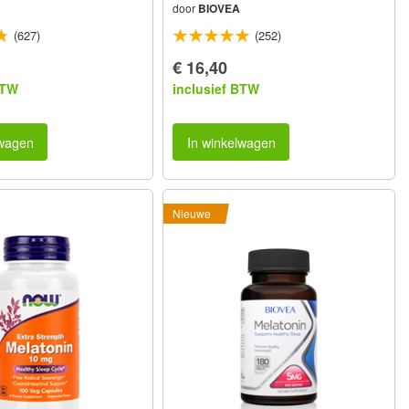
door
BIOVEA
(627)
(252)
€ 16,40
BTW
inclusief BTW
lwagen
In winkelwagen
Nieuwe