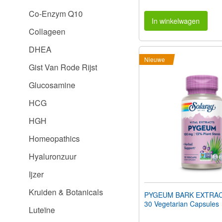
Co-Enzym Q10
In winkelwagen
Collageen
DHEA
Nieuwe
Gist Van Rode Rijst
Glucosamine
HCG
HGH
Homeopathics
Hyaluronzuur
Ijzer
Kruiden & Botanicals
PYGEUM BARK EXTRAC
30 Vegetarian Capsules
Luteïne