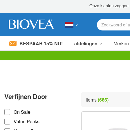
BESPAAR 15% NU!
afdelingen
Merken
Let
op:
Deze
website
bevat
een
toegankelijkheidssysteem.
Verfijnen Door
Druk
Items
(666)
op
verfijnen door
Control-
On Sale
F11
om
Value Packs
de
website