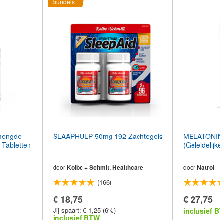
bundels
mengde
SLAAPHULP 50mg 192 Zachtegels
MELATONINE
 Tabletten
(Geleidelijke
door
Kolbe + Schmitt Healthcare
door
Natrol
(166)
€ 18,75
€ 27,75
Jij spaart: € 1,25 (6%)
inclusief 
inclusief BTW