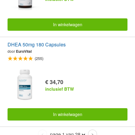
In winkelwagen
DHEA 50mg 180 Capsules
door
EuroVital
(255)
€ 34,70
inclusief BTW
In winkelwagen
page 1 van 28
<
>