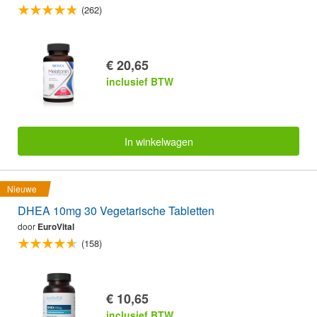
(262)
€ 20,65
inclusief BTW
In winkelwagen
Nieuwe
DHEA 10mg 30 Vegetarische Tabletten
door
EuroVital
(158)
€ 10,65
inclusief BTW