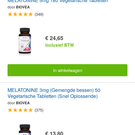
MELATONINE 5mg 180 Vegetarische Tabletten
door
BIOVEA
(349)
€ 24,65
inclusief BTW
In winkelwagen
MELATONINE 3mg (Gemengde bessen) 50
Vegetarische Tabletten (Snel Oplossende)
door
BIOVEA
(375)
€ 13,80