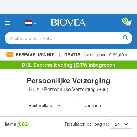
Let
op:
Deze
website
0
bevat
een
toegankelijkheidssysteem.
Zoekwoord of artikel #
|
BESPAAR 15% NU!
GRATIS
Levering over € 60,00 »
DHL Express levering | BTW inbegrepen
Persoonlijke Verzorging
Huis
/
Persoonlijke Verzorging
(666)
Best Sellers
verfijnen
Items
(666)
Resultaten per pagina:
24