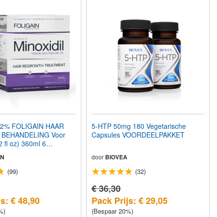
 2% FOLIGAIN HAAR
5-HTP 50mg 180 Vegetarische
 BEHANDELING Voor
Capsules VOORDEELPAKKET
 fl oz) 360ml 6
oorraad
IN
door
BIOVEA
(99)
(32)
€ 36,30
s: € 48,90
Pack Prijs: € 29,05
%)
(Bespaar 20%)