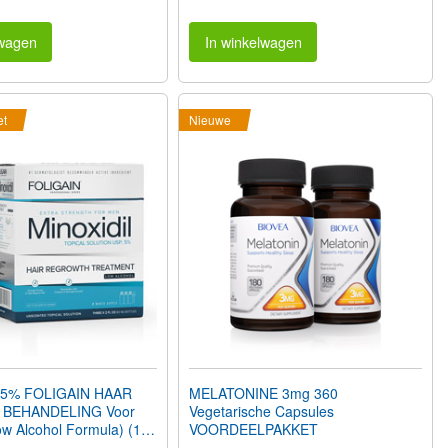
lwagen
In winkelwagen
et
Nieuwe
 5% FOLIGAIN HAAR
MELATONINE 3mg 360
 BEHANDELING Voor
Vegetarische Capsules
w Alcohol Formula) (12
VOORDEELPAKKET
l 6 Maanden Voorraad