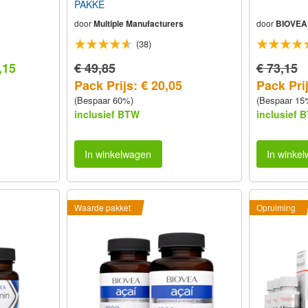
PAKKE
door
Multiple Manufacturers
door
BIOVEA
(38)
,15
€ 49,85
€ 73,15
Pack Prijs: € 20,05
Pack Prij
(Bespaar 60%)
(Bespaar 15
inclusief BTW
inclusief 
In winkelwagen
In winke
Waarde pakket
Opruiming