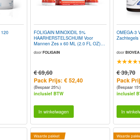
 120
FOLIGAIN MINOXIDIL 5%
OMEGA-3 V
HAARHERSTELSCHUIM Voor
Zachtegel
Mannen Zes x 60 ML (2.0 FL OZ)
Flessen 6 Maanden Voorraad
door
FOLIGAIN
door
BIOVEA
€ 69,60
€ 39,70
Pack Prijs: € 52,40
Pack Prij
(Bespaar 25%)
(Bespaar 15
inclusief BTW
inclusief 
In winkelwagen
In winke
Waarde pakket
Waarde pakk