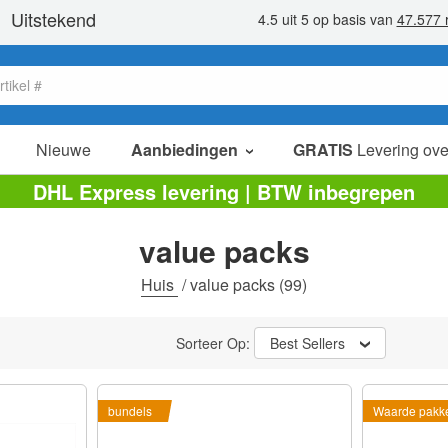
Nieuwe
Aanbiedingen
GRATIS
Levering ove
verkoop items
DHL Express levering | BTW inbegrepen
value packs
value packs
opruiming
Huis
/
value packs
(99)
Sorteer Op:
Best Sellers
bundels
Waarde pakk