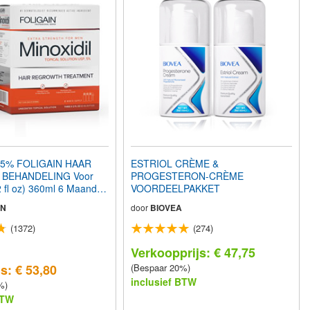
 5% FOLIGAIN HAAR
ESTRIOL CRÈME &
 BEHANDELING Voor
PROGESTERON-CRÈME
 fl oz) 360ml 6 Maanden
VOORDEELPAKKET
IN
door
BIOVEA
(1372)
(274)
Verkoopprijs: € 47,75
s: € 53,80
(Bespaar 20%)
inclusief BTW
%)
BTW