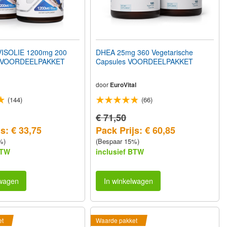
ISOLIE 1200mg 200
DHEA 25mg 360 Vegetarische
s VOORDEELPAKKET
Capsules VOORDEELPAKKET
door
EuroVital
(144)
(66)
€ 71,50
s: € 33,75
Pack Prijs: € 60,85
%)
(Bespaar 15%)
BTW
inclusief BTW
lwagen
In winkelwagen
et
Waarde pakket