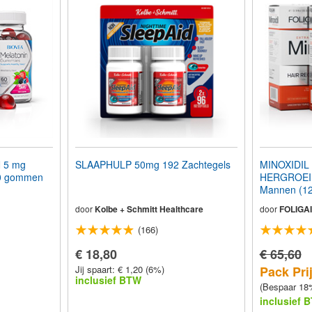
 5 mg
SLAAPHULP 50mg 192 Zachtegels
MINOXIDIL
0 gommen
HERGROEI
Mannen (12
Voorraad
door
Kolbe + Schmitt Healthcare
door
FOLIGA
(166)
€ 18,80
€ 65,60
Jij spaart: € 1,20 (6%)
Pack Prij
inclusief BTW
(Bespaar 18
inclusief 