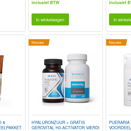
inclusief BTW
inclusief 
In winkelwagen
In winke
Nieuwe
Nieuwe
 &
HYALURONZUUR + GRATIS
PUERARIA
EELPAKKET
GEROVITAL H3-ACTIVATOR VÆRDI
VOORDEEL