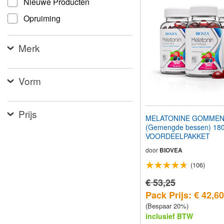
Nieuwe Producten
aan
te
Opruiming
passen
aan
slechtzienden
Merk
die
een
schermlezer
gebruiken;
Vorm
Druk
op
Control-
Prijs
F10
MELATONINE GOMMEN
om
(Gemengde bessen) 18
een
VOORDEELPAKKET
toegankelijkheidsmenu
te
door
BIOVEA
openen.
(106)
€ 53,25
Pack Prijs: € 42,60
(Bespaar 20%)
inclusief BTW