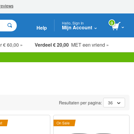
0
Hallo, Sign In
Mijn Account
Help
r € 60,00 »
Verdeel € 20,00
MET een vriend »
Resultaten per pagina:
36
et
On Sale