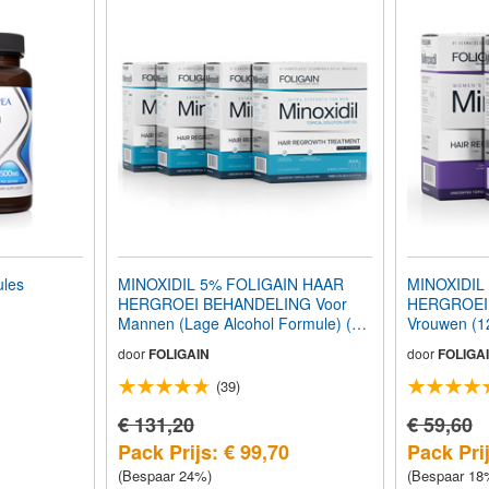
les
MINOXIDIL 5% FOLIGAIN HAAR
MINOXIDIL
HERGROEI BEHANDELING Voor
HERGROEI
Mannen (Lage Alcohol Formule) (24
Vrouwen (12
fl oz) 720ml 12 Maanden Voorraad
Maanden V
door
FOLIGAIN
door
FOLIGA
(39)
€ 131,20
€ 59,60
Pack Prijs: € 99,70
Pack Prij
(Bespaar 24%)
(Bespaar 18