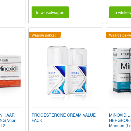
In winkelwagen
In winke
Waarde pakket
Waarde pakk
IN HAAR
PROGESTERONE CREAM VALUE
MINOXIDIL
NG Voor
PACK
HERGROEI
 12
Mannen (Lo
fl oz) 360m