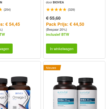
IN
door
BIOVEA
(254)
(329)
€ 55,60
s: € 54,45
Pack Prijs: € 44,50
%)
(Bespaar 20%)
BTW
inclusief BTW
lwagen
In winkelwagen
Nieuwe