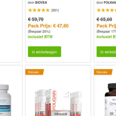
door
BIOVEA
door
FOLIGA
(551)
€ 59,70
€ 65,60
Pack Prijs: € 47,80
Pack Prij
(Bespaar 20%)
(Bespaar 17
inclusief BTW
inclusief 
In winkelwagen
In winke
Nieuwe
Nieuwe