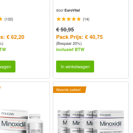
door
EuroVital
(132)
(14)
€ 50,95
s: € 62,20
Pack Prijs: € 40,75
%)
(Bespaar 20%)
BTW
inclusief BTW
lwagen
In winkelwagen
Waarde pakket