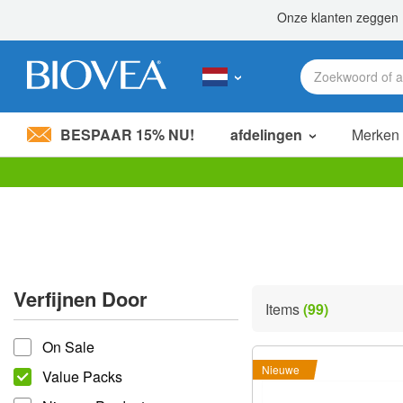
BESPAAR 15% NU!
afdelingen
Merken
Let
op:
Deze
website
bevat
een
toegankelijkheidssysteem.
Verfijnen Door
Druk
Items
(99)
op
verfijnen door
Control-
On Sale
F11
om
Nieuwe
Value Packs
de
website