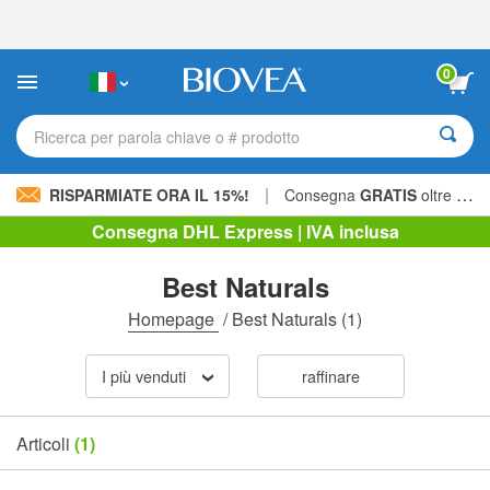
Nota:
questo
sito
Web
0
include
un
sistema
Ricerca per parola chiave o # prodotto
di
accessibilità.
|
RISPARMIATE ORA IL 15%!
Consegna
GRATIS
oltre 60,00 € »
Consegna DHL Express | IVA inclusa
Best Naturals
Homepage
/
Best Naturals
(1)
I più venduti
raffinare
Articoli
(1)