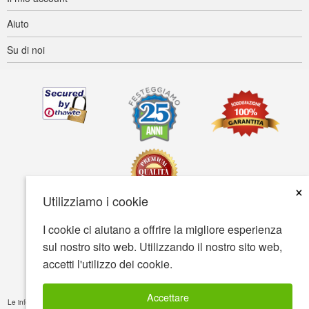
Aiuto
Su di noi
×
Utilizziamo i cookie
I cookie ci aiutano a offrire la migliore esperienza
Accessibilità
Termini d'uso
Tutela della privacy
sul nostro sito web. Utilizzando il nostro sito web,
Tutela della sicurezza
accetti l'utilizzo dei cookie.
© Copyright 2001-2026 BIOVEA. Tutti i diritti riservati
Accettare
Le informazioni fornite su questo sito sono solamente a scopo cognitivo e non sono intese a