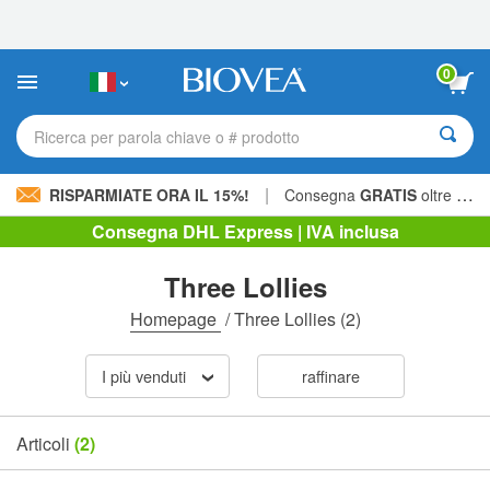
Nota:
questo
sito
Web
0
include
un
sistema
Ricerca per parola chiave o # prodotto
di
accessibilità.
|
RISPARMIATE ORA IL 15%!
Consegna
GRATIS
oltre 60,00 € »
Consegna DHL Express | IVA inclusa
Three Lollies
Homepage
/
Three Lollies
(2)
I più venduti
raffinare
Articoli
(2)