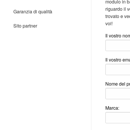
modulo in b
il
sito
riguardo il 
Garanzia di qualità
web
trovato e v
ai
voi!
non
Sito partner
vedenti
che
Il vostro no
utilizzano
uno
screen
reader;
Il vostro ema
Premi
Control-
F10
per
aprire
Nome del pr
un
menu
di
accessibilità.
Marca: