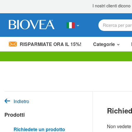
RISPARMIATE ORA IL 15%!
Categorie
Nota:
questo
sito
Web
include
un
sistema
di
Indietro
accessibilità.
Richied
Premi
Prodotti
Control-
F11
per
Non vedete 
Richiedete un prodotto
adattare