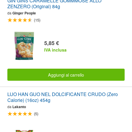
GIN GINS CARAMELLE GOMMMOSE ALLO
ZENZERO (Original) 84g
da
Ginger People
(15)
5,85 €
IVA inclusa
Aggiungi al carrello
LUO HAN GUO NEL DOLCIFICANTE CRUDO (Zero
Calorie) (16oz) 454g
da
Lakanto
(5)