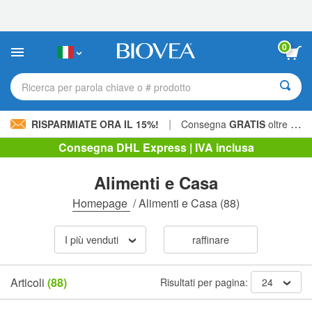
Nota:
questo
sito
Web
0
include
un
sistema
Ricerca per parola chiave o # prodotto
di
accessibilità.
|
RISPARMIATE ORA IL 15%!
Consegna
GRATIS
oltre 60,00 € »
Consegna DHL Express | IVA inclusa
Alimenti e Casa
Homepage
/
Alimenti e Casa
(88)
I più venduti
raffinare
Articoli
(88)
Risultati per pagina:
24