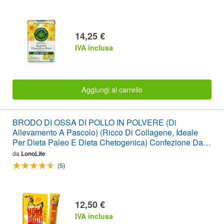
14,25 €
IVA inclusa
Aggiungi al carrello
BRODO DI OSSA DI POLLO IN POLVERE (Di
Allevamento A Pascolo) (Ricco Di Collagene, Ideale
Per Dieta Paleo E Dieta Chetogenica) Confezione Da 4
Bastoncini
da
LonoLife
(5)
12,50 €
IVA inclusa