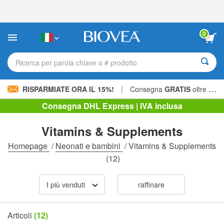
Nota:
questo
sito
Web
0
include
un
sistema
Ricerca per parola chiave o # prodotto
di
accessibilità.
|
RISPARMIATE ORA IL 15%!
Consegna
GRATIS
oltre 60,00 € »
Consegna DHL Express | IVA inclusa
Vitamins & Supplements
Homepage
/
Neonati e bambini
/
Vitamins & Supplements
(12)
I più venduti
raffinare
Articoli
(12)