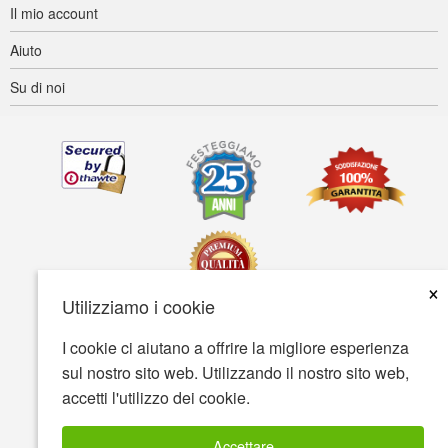
Il mio account
Aiuto
Su di noi
×
Utilizziamo i cookie
I cookie ci aiutano a offrire la migliore esperienza
Accessibilità
Termini d'uso
Tutela della privacy
sul nostro sito web. Utilizzando il nostro sito web,
Tutela della sicurezza
accetti l'utilizzo dei cookie.
© Copyright 2001-2026 BIOVEA. Tutti i diritti riservati
Accettare