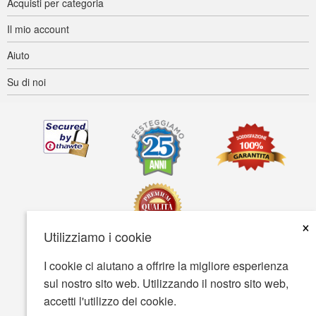
Acquisti per categoria
Il mio account
Aiuto
Su di noi
×
Utilizziamo i cookie
I cookie ci aiutano a offrire la migliore esperienza
Accessibilità
Termini d'uso
Tutela della privacy
sul nostro sito web. Utilizzando il nostro sito web,
Tutela della sicurezza
accetti l'utilizzo dei cookie.