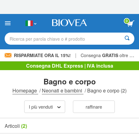
Nota:
questo
sito
Web
0
include
un
sistema
Ricerca per parola chiave o # prodotto
di
accessibilità.
|
RISPARMIATE ORA IL 15%!
Consegna
GRATIS
oltre 60,00 € »
Consegna DHL Express | IVA inclusa
Bagno e corpo
Homepage
/
Neonati e bambini
/
Bagno e corpo
(2)
I più venduti
raffinare
Articoli
(2)