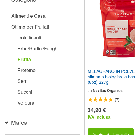
il
sito
web
Alimenti e Casa
ai
non
Ottimo per Frullati
vedenti
che
Dolcificanti
utilizzano
uno
Erbe/Radici/Funghi
screen
reader;
Frutta
Premi
Control-
Proteine
MELAGRANO IN POLVER
F10
alimento biologico, a ba
per
Semi
(8oz) 227g
aprire
un
da
Navitas Organics
Succhi
menu
(7)
di
Verdura
accessibilità.
34,20 €
IVA inclusa
Marca
Aggiungi al carrello