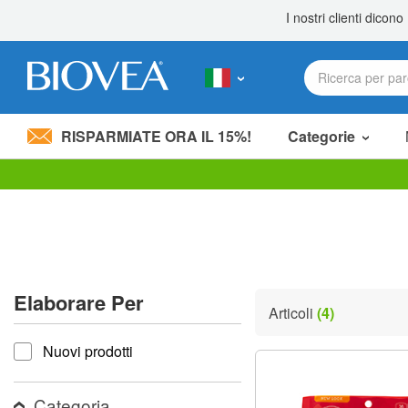
RISPARMIATE ORA IL 15%!
Categorie
Nota:
questo
sito
Web
include
un
sistema
Elaborare Per
di
Articoli
(4)
accessibilità.
Elaborare per
Premi
Nuovi prodotti
Control-
F11
per
adattare
Categoria