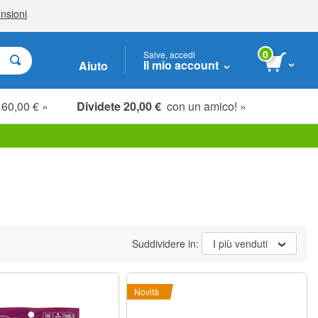
0
Salve, accedi
Il mio account
Aiuto
 60,00 € »
Dividete 20,00 €
con un amico! »
Suddividere in:
I più venduti
Novità