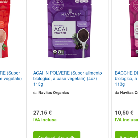
E (Super
ACAI IN POLVERE (Super alimento
BACCHE DI 
se vegetale)
biologico, a base vegetale) (4oz)
biologico, a
113g
113g
da
Navitas Organics
da
Navitas O
27,15 €
10,50 €
IVA inclusa
IVA inclus
Aggiungi al carrello
Aggiungi 