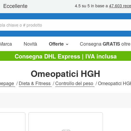
Marca
Novità
Offerte
Consegna
GRATIS
oltre
Articoli in offerta
Consegna DHL Express | IVA inclusa
Pacchetti
Omeopatici HGH
Liquidazione
mepage
/
Dieta & Fitness
/
Controllo del peso
/
Omeopatici HG