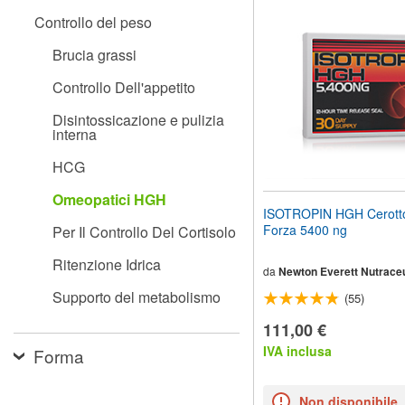
il
Controllo del peso
sito
web
Brucia grassi
ai
non
Controllo Dell'appetito
vedenti
che
Disintossicazione e pulizia
utilizzano
interna
uno
screen
HCG
reader;
Premi
Omeopatici HGH
Control-
ISOTROPIN HGH Cerotto
F10
Forza 5400 ng
Per Il Controllo Del Cortisolo
per
aprire
Ritenzione Idrica
un
da
Newton Everett Nutraceu
menu
Supporto del metabolismo
(55)
di
accessibilità.
111,00 €
IVA inclusa
Forma
Non disponibile