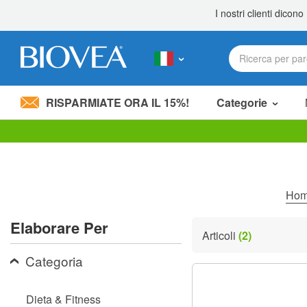
RISPARMIATE ORA IL 15%!
Categorie
Nota:
questo
sito
Web
include
Ho
un
sistema
Elaborare Per
di
Articoli
(2)
accessibilità.
Premi
Categoria
Control-
F11
per
Dieta & Fitness
adattare