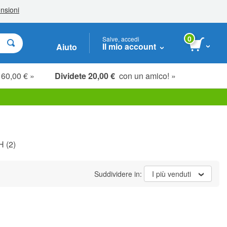
0
Salve, accedi
Il mio account
Aiuto
 60,00 € »
Dividete 20,00 €
con un amico! »
H
(2)
Suddividere in:
I più venduti