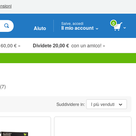
0
Salve, accedi
Il mio account
Aiuto
 60,00 € »
Dividete 20,00 €
con un amico! »
(7)
Suddividere in:
I più venduti