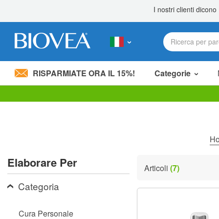
RISPARMIATE ORA IL 15%!
Categorie
Nota:
questo
sito
Web
include
H
un
sistema
Elaborare Per
di
Articoli
(7)
accessibilità.
Premi
Categoria
Control-
F11
per
Cura Personale
adattare