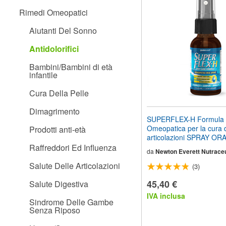
il
Rimedi Omeopatici
sito
web
Aiutanti Del Sonno
ai
non
Antidolorifici
vedenti
che
Bambini/Bambini di età
utilizzano
infantile
uno
screen
Cura Della Pelle
reader;
Premi
Dimagrimento
Control-
SUPERFLEX-H Formula
F10
Omeopatica per la cura d
Prodotti anti-età
per
articolazioni SPRAY OR
aprire
Raffreddori Ed Influenza
un
da
Newton Everett Nutraceu
menu
Salute Delle Articolazioni
(3)
di
accessibilità.
45,40 €
Salute Digestiva
IVA inclusa
Sindrome Delle Gambe
Senza Riposo