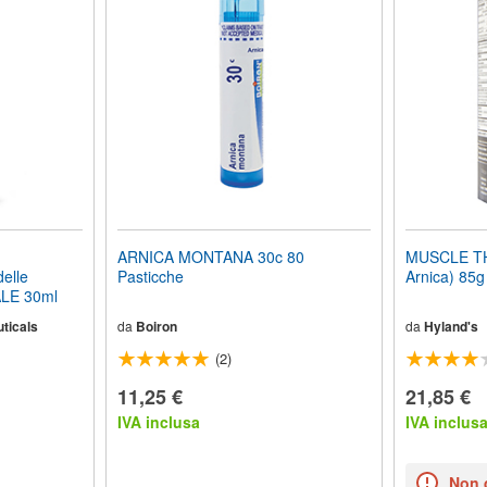
ARNICA MONTANA 30c 80
MUSCLE TH
elle
Pasticche
Arnica) 85g
ALE 30ml
ticals
da
Boiron
da
Hyland's
(2)
11,25 €
21,85 €
IVA inclusa
IVA inclus
Non 