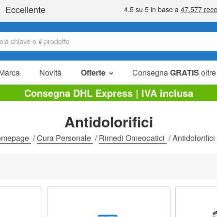
Marca
Novità
Offerte
Consegna
GRATIS
oltre
Articoli in offerta
Consegna DHL Express | IVA inclusa
Pacchetti
Antidolorifici
Liquidazione
omepage
/
Cura Personale
/
Rimedi Omeopatici
/
Antidolorifici