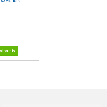
80 Pasticche
a
al carrello