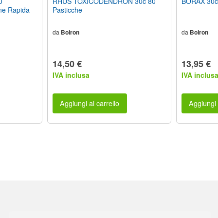
0
RHUS TOXICODENDRON 30c 80
BORAX 30c 
ne Rapida
Pasticche
da
Boiron
da
Boiron
14,50 €
13,95 €
IVA inclusa
IVA inclus
Aggiungi al carrello
Aggiungi 