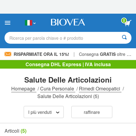
Nota:
questo
sito
Web
0
include
un
sistema
Ricerca per parola chiave o # prodotto
di
accessibilità.
|
RISPARMIATE ORA IL 15%!
Consegna
GRATIS
oltre 60,00 € »
Consegna DHL Express | IVA inclusa
Salute Delle Articolazioni
Homepage
/
Cura Personale
/
Rimedi Omeopatici
/
Salute Delle Articolazioni
(5)
I più venduti
raffinare
Articoli
(5)