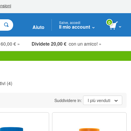
0
Salve, accedi
Il mio account
Aiuto
 60,00 € »
Dividete 20,00 €
con un amico! »
ivi
(4)
Suddividere in:
I più venduti