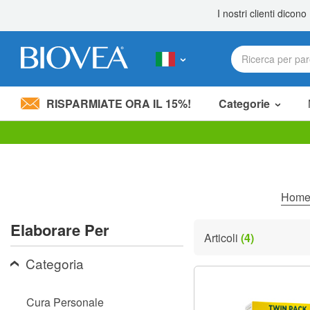
RISPARMIATE ORA IL 15%!
Categorie
Nota:
questo
sito
Web
include
Home
un
sistema
Elaborare Per
di
Articoli
(4)
accessibilità.
Premi
Categoria
Control-
F11
per
Cura Personale
adattare