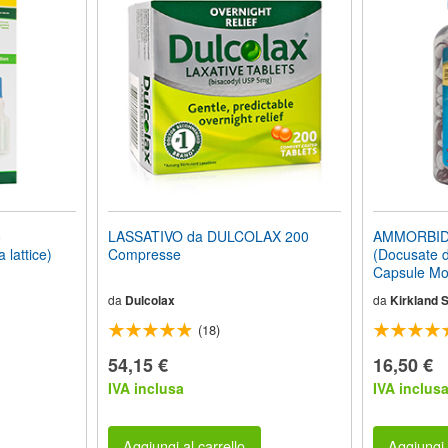
o
LASSATIVO da DULCOLAX 200
AMMORBID
 lattice)
Compresse
(Docusate 
Capsule Mo
da
Dulcolax
da
Kirkland 
(18)
54,15 €
16,50 €
IVA inclusa
IVA inclus
Aggiungi al carrello
Aggiungi 