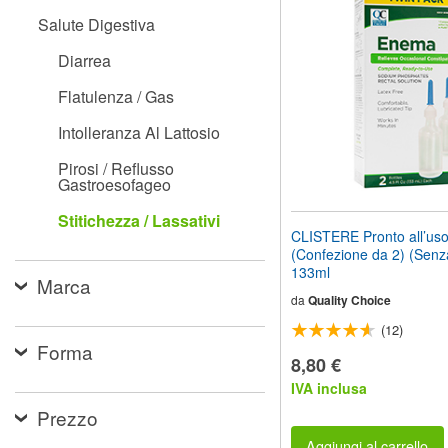
il
Salute Digestiva
sito
web
Diarrea
ai
non
Flatulenza / Gas
vedenti
che
Intolleranza Al Lattosio
utilizzano
uno
Pirosi / Reflusso
screen
Gastroesofageo
reader;
Premi
Stitichezza / Lassativi
Control-
CLISTERE Pronto all’us
F10
(Confezione da 2) (Senza
per
133ml
aprire
Marca
un
da
Quality Choice
menu
(12)
di
Forma
accessibilità.
8,80 €
IVA inclusa
Prezzo
Aggiungi al carrello