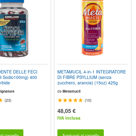
ENTE DELLE FECI
METAMUCIL 4-in-1 INTEGRATORE
di Sodio100mg) 400
DI FIBRE PSYLLIUM (senza
rbide
zucchero, arancia) (15oz) 425g
Signature
da
Metamucil
(23)
(10)
48,05 €
a
IVA inclusa
al carrello
Aggiungi al carrello