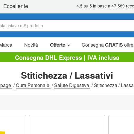
Marca
Novità
Offerte
Consegna
GRATIS
oltre
Articoli in offerta
Consegna DHL Express | IVA inclusa
Pacchetti
Stitichezza / Lassativi
Liquidazione
page
/
Cura Personale
/
Salute Digestiva
/
Stitichezza / Lassat