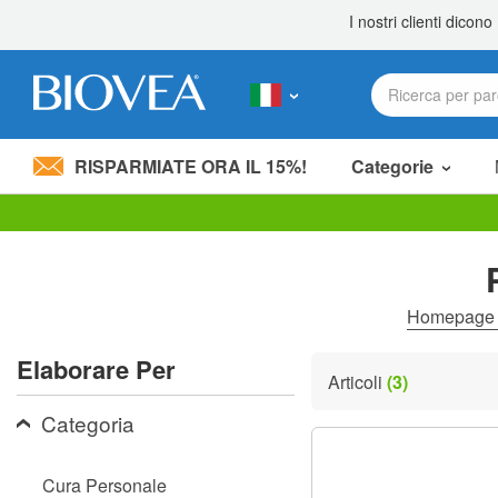
RISPARMIATE ORA IL 15%!
Categorie
Nota:
questo
sito
Web
include
Homepag
un
sistema
Elaborare Per
di
Articoli
(3)
accessibilità.
Premi
Categoria
Control-
F11
per
Cura Personale
adattare