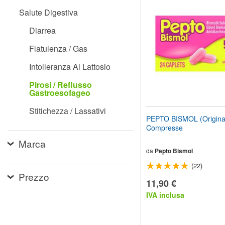
il
Salute Digestiva
sito
web
Diarrea
ai
non
Flatulenza / Gas
vedenti
che
Intolleranza Al Lattosio
utilizzano
uno
Pirosi / Reflusso
screen
Gastroesofageo
reader;
Premi
Stitichezza / Lassativi
Control-
PEPTO BISMOL (Origina
F10
Compresse
per
aprire
Marca
un
da
Pepto Bismol
menu
(22)
di
Prezzo
accessibilità.
11,90 €
IVA inclusa