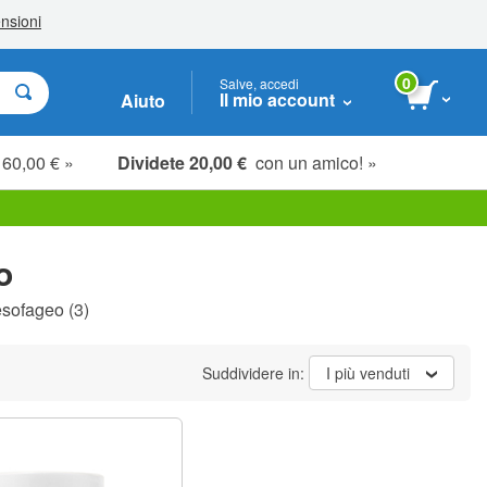
0
Salve, accedi
Il mio account
Aiuto
 60,00 € »
Dividete 20,00 €
con un amico! »
o
oesofageo
(3)
Suddividere in:
I più venduti