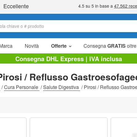
Marca
Novità
Offerte
Consegna
GRATIS
oltre
Articoli in offerta
Consegna DHL Express | IVA inclusa
Pacchetti
Pirosi / Reflusso Gastroesofage
Liquidazione
e
/
Cura Personale
/
Salute Digestiva
/
Pirosi / Reflusso Gastr