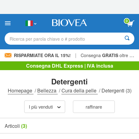
Nota:
questo
sito
Web
0
include
un
sistema
Ricerca per parola chiave o # prodotto
di
accessibilità.
|
RISPARMIATE ORA IL 15%!
Consegna
GRATIS
oltre 60,00 € »
Consegna DHL Express | IVA inclusa
Detergenti
Homepage
/
Bellezza
/
Cura della pelle
/
Detergenti
(3)
I più venduti
raffinare
Articoli
(3)