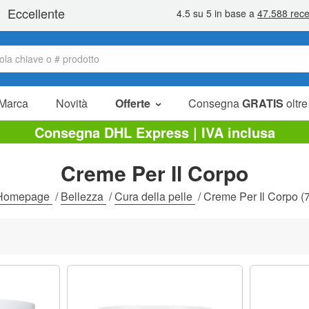
Marca
Novità
Offerte
Consegna
GRATIS
oltre
Articoli in offerta
Consegna DHL Express | IVA inclusa
Pacchetti
Creme Per Il Corpo
Liquidazione
Homepage
/
Bellezza
/
Cura della pelle
/
Creme Per Il Corpo
(7