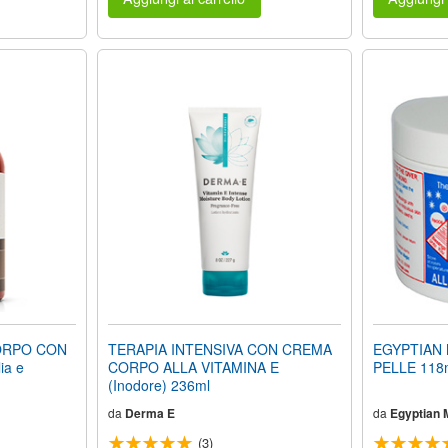
ORPO CON
TERAPIA INTENSIVA CON CREMA
EGYPTIAN 
ia e
CORPO ALLA VITAMINA E
PELLE 118
(Inodore) 236ml
da
Derma E
da
Egyptian 
(3)