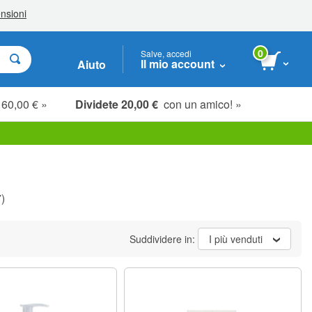
0
Salve, accedi
Il mio account
Aiuto
 60,00 € »
Dividete 20,00 €
con un amico! »
)
Suddividere in:
I più venduti