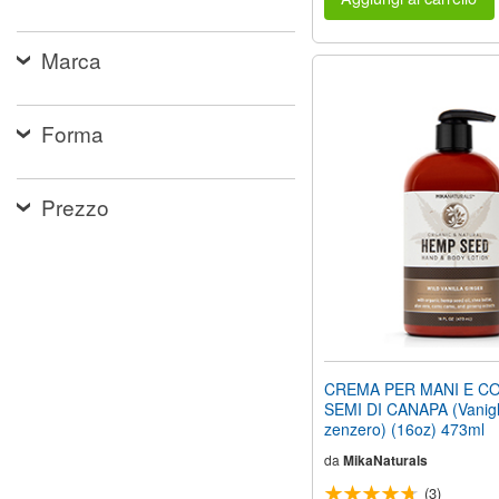
Marca
Forma
Prezzo
CREMA PER MANI E C
SEMI DI CANAPA (Vanigl
zenzero) (16oz) 473ml
da
MikaNaturals
(3)