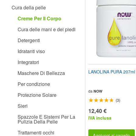
il
Cura della pelle
sito
web
Creme Per Il Corpo
ai
non
Cura delle mani e dei piedi
vedenti
che
Detergenti
utilizzano
uno
Idratanti viso
screen
reader;
Integratori
Premi
Control-
LANOLINA PURA 207ml
Maschere Di Bellezza
F10
per
Per condizione
aprire
un
da
NOW
Protezione Solare
menu
(3)
di
Sieri
accessibilità.
12,40 €
Spazzole E Sistemi Per La
IVA inclusa
Pulizia Della Pelle
Trattamenti occhi
Aggiungi al carrello