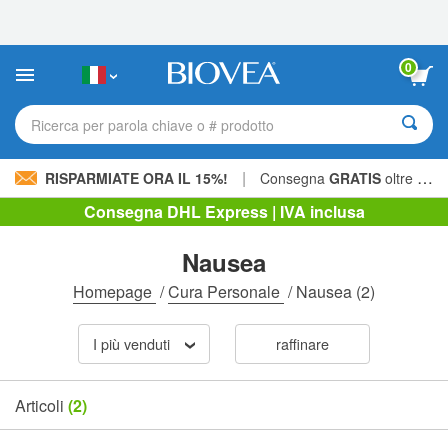
Nota:
questo
sito
Web
0
include
un
sistema
Ricerca per parola chiave o # prodotto
di
accessibilità.
|
RISPARMIATE ORA IL 15%!
Consegna
GRATIS
oltre 60,00 € »
Consegna DHL Express | IVA inclusa
Nausea
Homepage
/
Cura Personale
/
Nausea
(2)
I più venduti
raffinare
Articoli
(2)