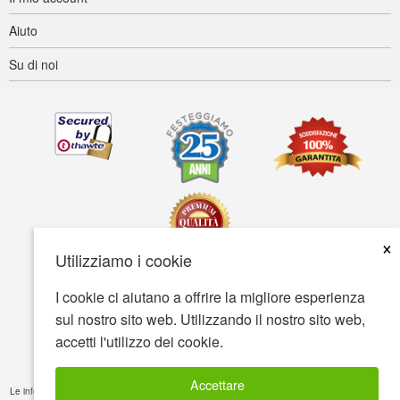
Aiuto
Su di noi
×
Utilizziamo i cookie
I cookie ci aiutano a offrire la migliore esperienza
Accessibilità
Termini d'uso
Tutela della privacy
sul nostro sito web. Utilizzando il nostro sito web,
Tutela della sicurezza
accetti l'utilizzo dei cookie.
© Copyright 2001-2026 BIOVEA. Tutti i diritti riservati
Accettare
Le informazioni fornite su questo sito sono solamente a scopo cognitivo e non sono intese a