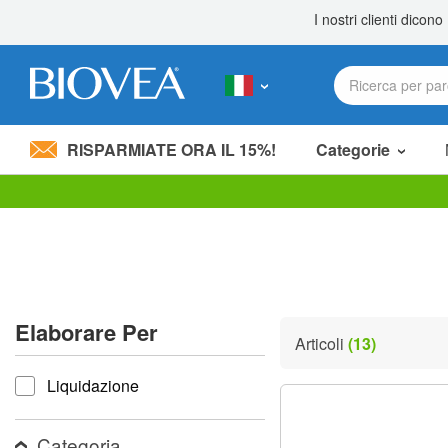
RISPARMIATE ORA IL 15%!
Categorie
Nota:
questo
sito
Web
include
un
sistema
Elaborare Per
di
Articoli
(13)
accessibilità.
Elaborare per
Premi
Liquidazione
Control-
F11
per
adattare
Categoria