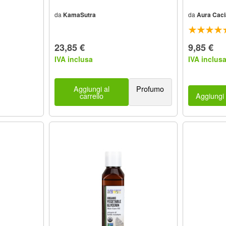
da
KamaSutra
da
Aura Caci
23,85 €
9,85 €
IVA inclusa
IVA inclus
Aggiungi al
Profumo
carrello
Aggiungi 