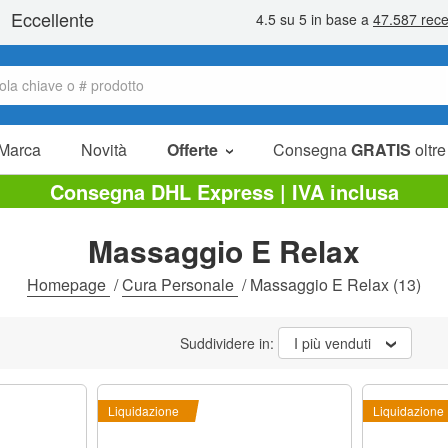
Marca
Novità
Offerte
Consegna
GRATIS
oltre
Articoli in offerta
Consegna DHL Express | IVA inclusa
Pacchetti
Massaggio E Relax
Liquidazione
Homepage
/
Cura Personale
/
Massaggio E Relax
(13)
Suddividere in:
I più venduti
Liquidazione
Liquidazione