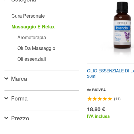
il
sito
web
Cura Personale
ai
non
Massaggio E Relax
vedenti
che
Arometerapia
utilizzano
uno
Oli Da Massaggio
screen
reader;
Oli essenziali
Premi
Control-
OLIO ESSENZIALE DI 
F10
30ml
Marca
per
aprire
un
da
BIOVEA
menu
Forma
(11)
di
accessibilità.
18,80 €
IVA inclusa
Prezzo