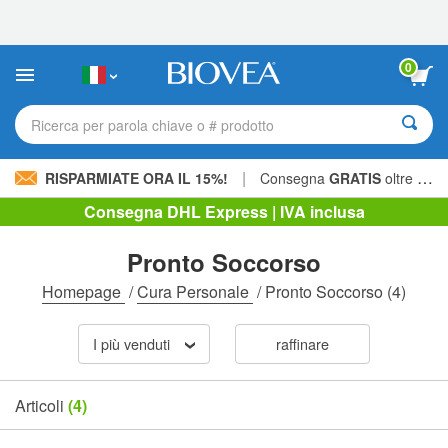
Nota:
questo
sito
Web
0
include
un
sistema
Ricerca per parola chiave o # prodotto
di
accessibilità.
|
RISPARMIATE ORA IL 15%!
Consegna
GRATIS
oltre 60,00 € »
Consegna DHL Express | IVA inclusa
Pronto Soccorso
Homepage
/
Cura Personale
/
Pronto Soccorso
(4)
I più venduti
raffinare
Articoli
(4)