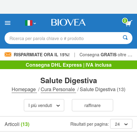
Nota:
questo
sito
Web
0
include
un
sistema
Ricerca per parola chiave o # prodotto
di
accessibilità.
|
RISPARMIATE ORA IL 15%!
Consegna
GRATIS
oltre 60,00 € »
Consegna DHL Express | IVA inclusa
Salute Digestiva
Homepage
/
Cura Personale
/
Salute Digestiva
(13)
I più venduti
raffinare
Articoli
(13)
Risultati per pagina:
24