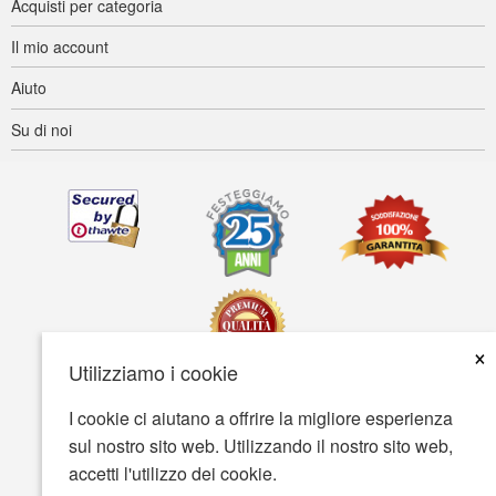
Acquisti per categoria
Il mio account
Aiuto
Su di noi
×
Utilizziamo i cookie
I cookie ci aiutano a offrire la migliore esperienza
Accessibilità
Termini d'uso
Tutela della privacy
sul nostro sito web. Utilizzando il nostro sito web,
Tutela della sicurezza
accetti l'utilizzo dei cookie.