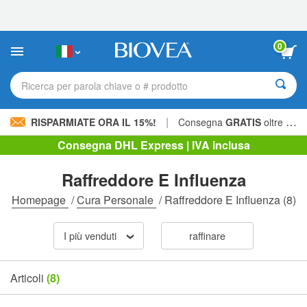
Nota:
questo
sito
Web
0
include
un
sistema
Ricerca per parola chiave o # prodotto
di
accessibilità.
|
RISPARMIATE ORA IL 15%!
Consegna
GRATIS
oltre 60,00 € »
Consegna DHL Express | IVA inclusa
Raffreddore E Influenza
Homepage
/
Cura Personale
/
Raffreddore E Influenza
(8)
I più venduti
raffinare
Articoli
(8)