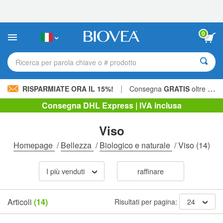
Nota:
questo
sito
Web
0
include
un
sistema
Ricerca per parola chiave o # prodotto
di
accessibilità.
|
RISPARMIATE ORA IL 15%!
Consegna
GRATIS
oltre 60,00 € »
Consegna DHL Express | IVA inclusa
Viso
Homepage
/
Bellezza
/
Biologico e naturale
/
Viso
(14)
I più venduti
raffinare
Articoli
(14)
Risultati per pagina:
24