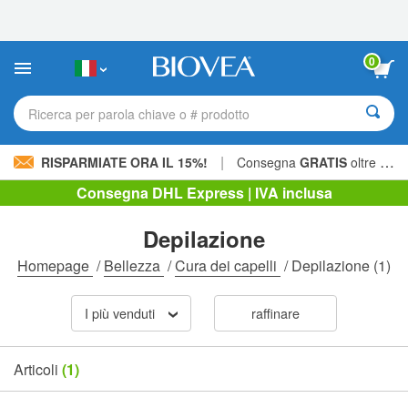
Nota:
questo
sito
Web
0
include
un
sistema
Ricerca per parola chiave o # prodotto
di
accessibilità.
|
RISPARMIATE ORA IL 15%!
Consegna
GRATIS
oltre 60,00 € »
Consegna DHL Express | IVA inclusa
Depilazione
Homepage
/
Bellezza
/
Cura dei capelli
/
Depilazione
(1)
I più venduti
raffinare
Articoli
(1)