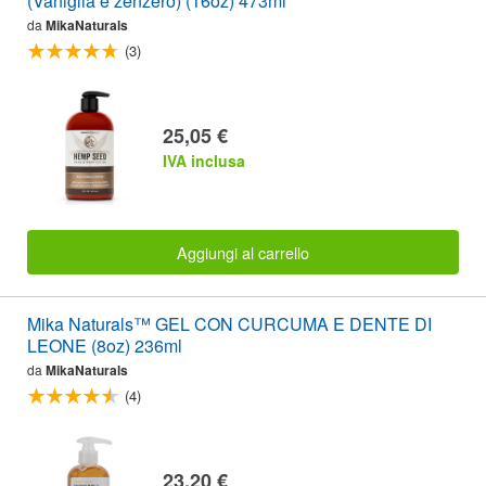
(Vaniglia e zenzero) (16oz) 473ml
da
MikaNaturals
(3)
25,05 €
IVA inclusa
Aggiungi al carrello
Mika Naturals™ GEL CON CURCUMA E DENTE DI
LEONE (8oz) 236ml
da
MikaNaturals
(4)
23,20 €