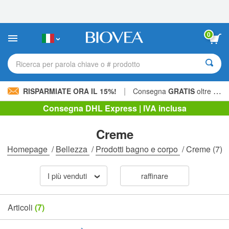
Nota:
questo
sito
Web
0
include
un
sistema
Ricerca per parola chiave o # prodotto
di
accessibilità.
|
RISPARMIATE ORA IL 15%!
Consegna
GRATIS
oltre 60,00 € »
Consegna DHL Express | IVA inclusa
Creme
Homepage
/
Bellezza
/
Prodotti bagno e corpo
/
Creme
(7)
I più venduti
raffinare
Articoli
(7)