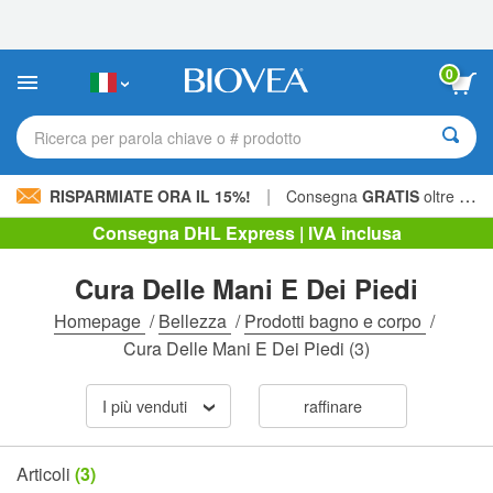
Nota:
questo
sito
Web
0
include
un
sistema
Ricerca per parola chiave o # prodotto
di
accessibilità.
|
RISPARMIATE ORA IL 15%!
Consegna
GRATIS
oltre 60,00 € »
Consegna DHL Express | IVA inclusa
Cura Delle Mani E Dei Piedi
Homepage
/
Bellezza
/
Prodotti bagno e corpo
/
Cura Delle Mani E Dei Piedi
(3)
I più venduti
raffinare
Articoli
(3)