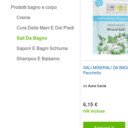
il
Prodotti bagno e corpo
sito
web
Creme
ai
non
Cura Delle Mani E Dei Piedi
vedenti
che
Sali Da Bagno
utilizzano
uno
Saponi E Bagni Schiuma
screen
reader;
Shampoo E Balsamo
Premi
Control-
SALI MINERALI DA BAG
F10
Pacchetto
per
aprire
un
da
Aura Cacia
menu
di
accessibilità.
6,15 €
IVA inclusa
Aggiungi al