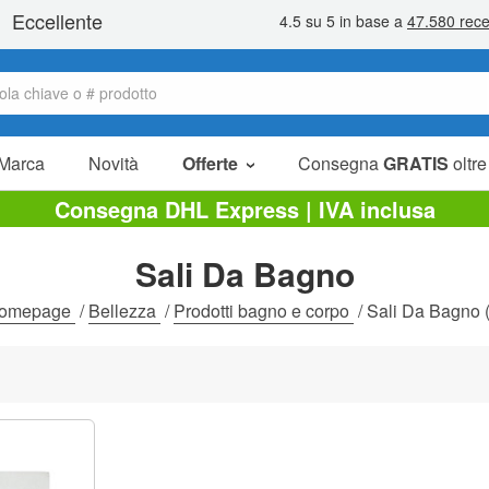
Marca
Novità
Offerte
Consegna
GRATIS
oltre
Articoli in offerta
Consegna DHL Express | IVA inclusa
Pacchetti
Sali Da Bagno
Liquidazione
omepage
/
Bellezza
/
Prodotti bagno e corpo
/
Sali Da Bagno
(