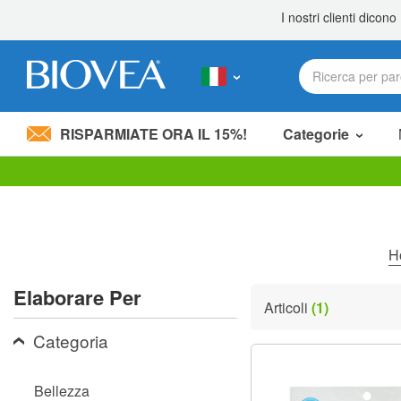
RISPARMIATE ORA IL 15%!
Categorie
Nota:
questo
sito
Web
include
H
un
sistema
Elaborare Per
di
Articoli
(1)
accessibilità.
Premi
Categoria
Control-
F11
per
Bellezza
adattare