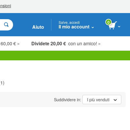
0
Salve, accedi
Il mio account
Aiuto
 60,00 € »
Dividete 20,00 €
con un amico! »
1)
Suddividere in:
I più venduti